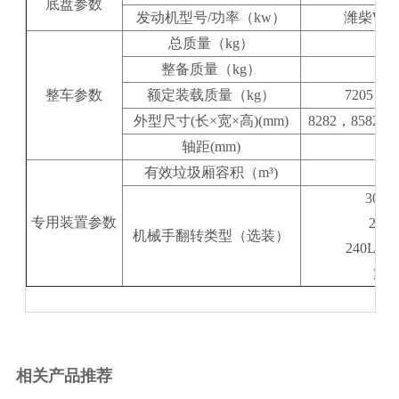
底盘参数
发动机型号/功率（kw）
潍柴WP4.
总质量（kg）
整备质量（kg）
10
整车参数
额定装载质量（kg）
7205、7
外型尺寸(长×宽×高)(mm)
8282，8582，8
轴距(mm)
有效垃圾厢容积（m³)
30
专用装置参数
24
机械手翻转类型（选装）
240L(
簸
相关产品推荐