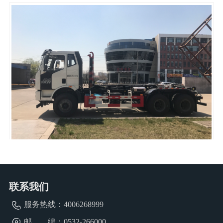
1
2
3
4
5
6
车厢可卸式垃圾车QDT5250ZXXC6
联系我们
服务热线：
4006268999
邮 编：0532-266000