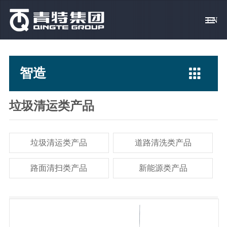
EN
青 特
智造
创 新
营 销
求 贤
集团概况
驱动、转向桥
科技宗旨
产品销售
校园招聘

智造
集团领导
专用汽车
创新体系
客户服务
社会招聘
社会责任
挂车桥
科技成果
人才政策
垃圾清运类产品
资料下载
车桥零部件
科技基地
员工关爱
垃圾清运类产品
道路清洗类产品
常见问题
路面清扫类产品
新能源类产品
简历投递