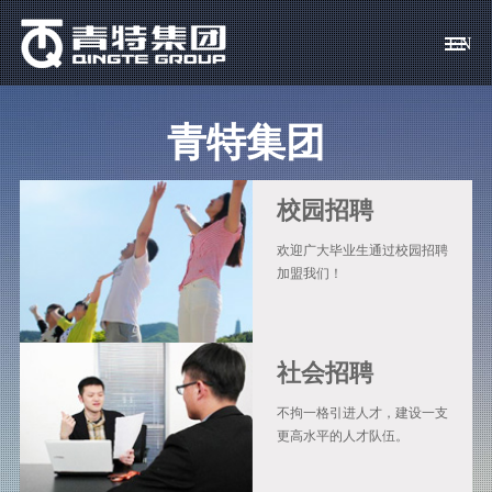
EN
青 特
智造
创 新
营 销
求 贤
集团概况
驱动、转向桥
科技宗旨
产品销售
校园招聘
青特集团
集团领导
专用汽车
创新体系
客户服务
社会招聘
校园招聘
社会责任
挂车桥
科技成果
人才政策
欢迎广大毕业生通过校园招聘
资料下载
车桥零部件
科技基地
员工关爱
加盟我们！
常见问题
社会招聘
简历投递
不拘一格引进人才，建设一支
更高水平的人才队伍。