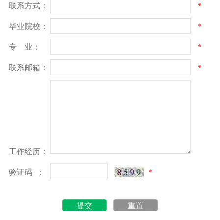
联系方式：
*
毕业院校：
*
专 业：
*
联系邮箱：
*
工作经历：
验证码 ：
*
提交
重置