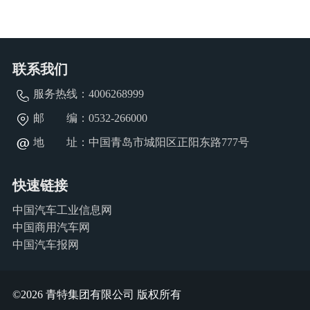
联系我们
服务热线：
4006268999
邮 编：0532-266000
地 址：中国青岛市城阳区正阳东路777号
快速链接
中国汽车工业信息网
中国商用汽车网
中国汽车报网
©2026
青特集团有限公司
版权所有