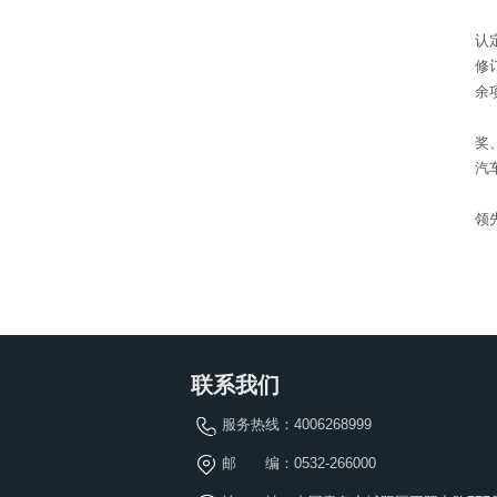
青
认
修
余
近
奖
汽
未
领
联系我们
服务热线：
4006268999
邮 编：0532-266000