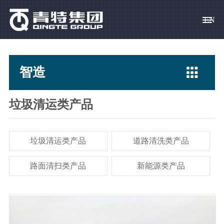
EN
青 特
智造
创 新
营 销
求 贤
集团概况
驱动、转向桥
科技宗旨
产品销售
校园招聘

智造
集团领导
专用汽车
创新体系
客户服务
社会招聘
社会责任
挂车桥
科技成果
人才政策
垃圾清运类产品
资料下载
车桥零部件
科技基地
员工关爱
垃圾清运类产品
道路清洗类产品
常见问题
路面清扫类产品
新能源类产品
简历投递