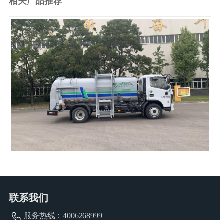
相关产品推荐
1
2
3
4
5
6
餐厨垃圾车QDT5120TCAE6
联系我们
服务热线：
4006268999