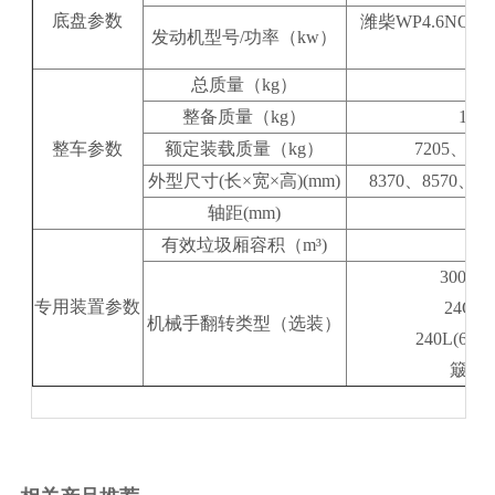
底盘参数
潍柴WP4.6NQ22
发动机型号/功率（kw）
总质量（kg）
整备质量（kg）
103
整车参数
额定装载质量（kg）
7205、72
外型尺寸(长×宽×高)(mm)
8370、8570、86
轴距(mm)
有效垃圾厢容积（m³)
300
专用装置参数
24O
机械手翻转类型（选装）
240L(6
簸箕