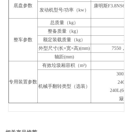
底盘参数
康明斯F3.8NS6B
发动机型号/功率（kw）
总质量（kg）
整备质量（kg）
725
整车参数
额定装载质量（kg）
455
外型尺寸(长×宽×高)(mm)
7550，710
轴距(mm)
有效垃圾厢容积（m³)
300L
专用装置参数
24O
机械手翻转类型（选装）
240L(6
簸箕