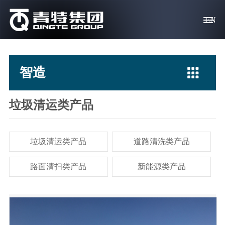
EN
青 特
智造
创 新
营 销
求 贤
集团概况
驱动、转向桥
科技宗旨
产品销售
校园招聘

智造
集团领导
专用汽车
创新体系
客户服务
社会招聘
社会责任
挂车桥
科技成果
人才政策
垃圾清运类产品
资料下载
车桥零部件
科技基地
员工关爱
垃圾清运类产品
道路清洗类产品
常见问题
路面清扫类产品
新能源类产品
简历投递