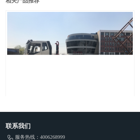
相关产品推荐
1
2
3
4
5
6
车厢可卸式垃圾车QDT5250ZXXC6
联系我们
服务热线：
4006268999