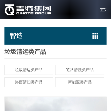
EN
青 特
智造
创 新
营 销
求 贤
集团概况
驱动、转向桥
科技宗旨
产品销售
校园招聘

智造
集团领导
专用汽车
创新体系
客户服务
社会招聘
社会责任
挂车桥
科技成果
人才政策
垃圾清运类产品
资料下载
车桥零部件
科技基地
员工关爱
垃圾清运类产品
道路清洗类产品
常见问题
路面清扫类产品
新能源类产品
简历投递