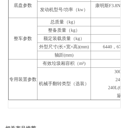
底盘参数
康明斯F3.8NS6
发动机型号/功率（kw）
总质量（kg）
整备质量（kg）
64
整车参数
额定装载质量（kg）
16
外型尺寸(长×宽×高)(mm)
6440，6740，
轴距(mm)
有效垃圾厢容积（m³)
300
专用装置参数
24O
机械手翻转类型（选装）
240L(6
簸箕