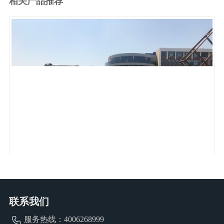
相关产品推荐
1
2
3
4
5
6
车厢可卸式垃圾车QDT5250ZXXC6
联系我们
服务热线：
4006268999