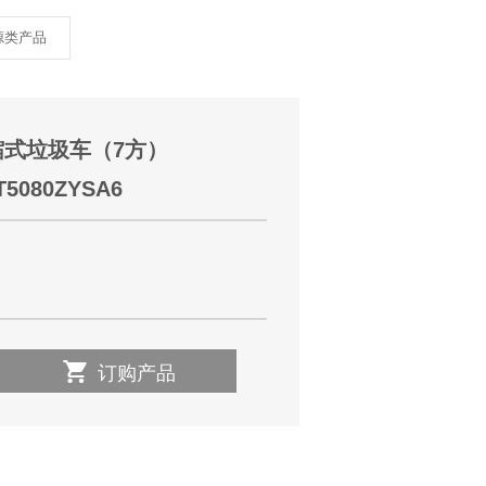
源类产品
缩式垃圾车（7方）
T5080ZYSA6

订购产品