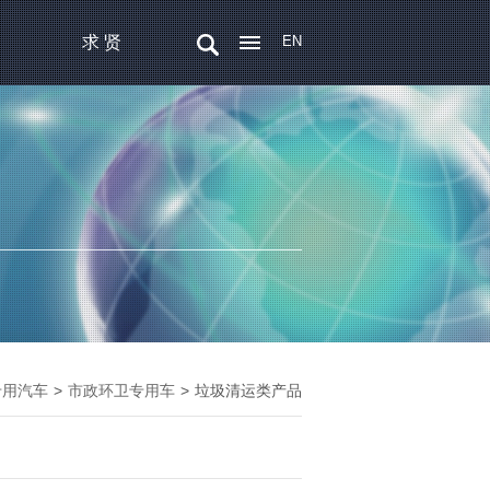
求 贤
EN
专用汽车
>
市政环卫专用车
>
垃圾清运类产品