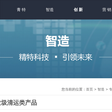
青 特
智造
创 新
营 销
您当前的位置：
首页
>
智造
>
垃圾清运类产品