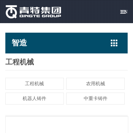
EN
青 特
智造
创 新
营 销
求 贤
集团概况
驱动、转向桥
科技宗旨
产品销售
校园招聘

智造
集团领导
专用汽车
创新体系
客户服务
社会招聘
社会责任
挂车桥
科技成果
人才政策
工程机械
资料下载
车桥零部件
科技基地
员工关爱
工程机械
农用机械
常见问题
机器人铸件
中重卡铸件
简历投递