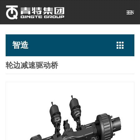
EN
青 特
智造
创 新
营 销
求 贤
集团概况
驱动、转向桥
科技宗旨
产品销售
校园招聘

智造
集团领导
专用汽车
创新体系
客户服务
社会招聘
社会责任
挂车桥
科技成果
人才政策
轮边减速驱动桥
资料下载
车桥零部件
科技基地
员工关爱
常见问题
简历投递