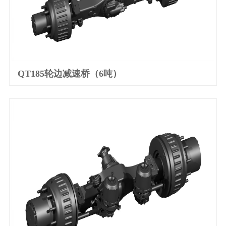
QT185轮边减速桥（6吨）
产品详情