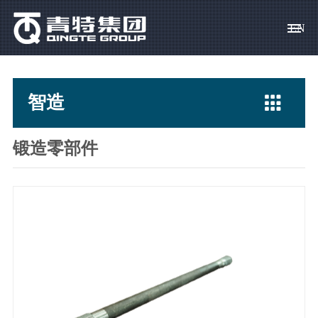
EN
青 特
智造
创 新
营 销
求 贤
集团概况
驱动、转向桥
科技宗旨
产品销售
校园招聘

智造
集团领导
专用汽车
创新体系
客户服务
社会招聘
社会责任
挂车桥
科技成果
人才政策
锻造零部件
资料下载
车桥零部件
科技基地
员工关爱
常见问题
简历投递