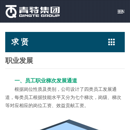
EN
青 特
智造
创 新
营 销
求 贤
集团概况
驱动、转向桥
科技宗旨
产品销售
校园招聘

求 贤
集团领导
专用汽车
创新体系
客户服务
社会招聘
社会责任
挂车桥
科技成果
人才政策
职业发展
资料下载
车桥零部件
科技基地
员工关爱
一、员工职业梯次发展通道
常见问题
根据岗位性质及类别，公司设计了四类员工发展通
道，每类员工根据技能水平又分为七个梯次，岗级、梯次
简历投递
等对应相应的岗位工资、效益贡献工资。